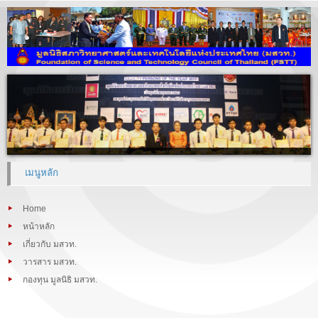
เมนูหลัก
Home
หน้าหลัก
เกี่ยวกับ มสวท.
วารสาร มสวท.
กองทุน มูลนิธิ มสวท.