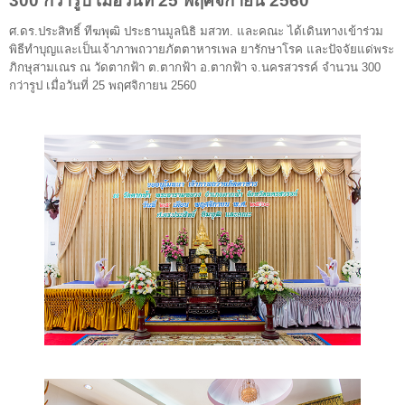
300 กว่ารูป เมื่อวันที่ 25 พฤศจิกายน 2560
ศ.ดร.ประสิทธิ์ ทีฆพุฒิ ประธานมูลนิธิ มสวท. และคณะ ได้เดินทางเข้าร่วม
พิธีทำบุญและเป็นเจ้าภาพถวายภัตตาหารเพล ยารักษาโรค และปัจจัยแด่พระ
ภิกษุสามเณร ณ วัดตากฟ้า ต.ตากฟ้า อ.ตากฟ้า จ.นครสวรรค์ จำนวน 300
กว่ารูป เมื่อวันที่ 25 พฤศจิกายน 2560