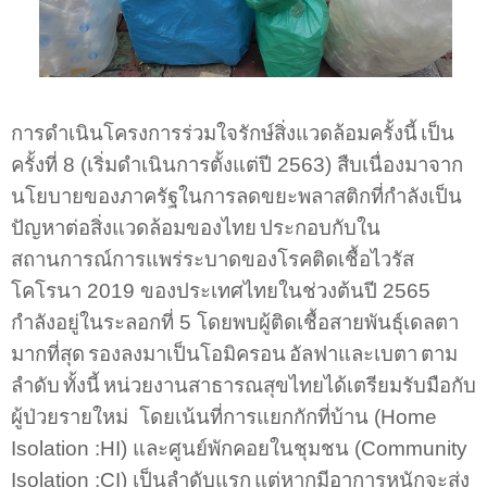
การดำเนินโครงการร่วมใจรักษ์สิ่งแวดล้อมครั้งนี้
เป็น
ครั้งที่
8 (
เริ่มดำเนินการตั้งแต่ปี
2563)
สืบเนื่องมาจาก
นโยบายของภาครัฐในการลดขยะพลาสติกที่กำลังเป็น
ปัญหาต่อสิ่งแวดล้อมของไทย
ประกอบกับใน
สถานการณ์การแพร่ระบาดของโรคติดเชื้อไวรัส
โคโรนา
2019
ของประเทศไทยในช่วงต้นปี
2565
กำลังอยู่ในระลอกที่
5
โดยพบผู้ติดเชื้อสายพันธุ์เดลตา
มากที่สุด
รองลงมาเป็นโอมิครอน
อัลฟาและเบตา
ตาม
ลำดับ
ทั้งนี้
หน่วยงานสาธารณสุขไทยได้เตรียมรับมือกับ
ผู้ป่วยรายใหม่
โดยเน้นที่การแยกกักที่บ้าน
(
Home
Isolation
:
HI
)
และศูนย์พักคอยในชุมชน
(
Community
Isolation
:
CI
)
เป็นลำดับแรก
แต่หากมีอาการหนักจะส่ง