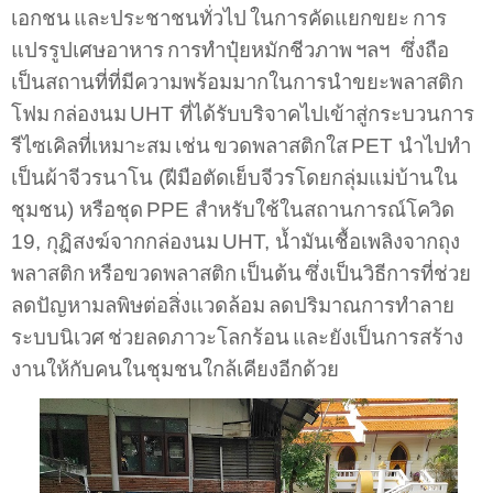
เอกชน
และประชาชนทั่วไป
ในการคัดแยกขยะ
การ
แปรรูปเศษอาหาร
การทำปุ๋ยหมักชีวภาพ
ฯลฯ
ซึ่งถือ
เป็นสถานที่ที่มีความพร้อมมากในการนำขยะพลาสติก
โฟม
กล่องนม
UHT
ที่ได้รับบริจาคไปเข้าสู่กระบวนการ
รีไซเคิลที่เหมาะสม
เช่น
ขวดพลาสติกใส
PET
นำไปทำ
เป็นผ้าจีวรนาโน
(
ฝีมือตัดเย็บจีวรโดยกลุ่มแม่บ้านใน
ชุมชน
)
หรือชุด
PPE
สำหรับใช้ในสถานการณ์โควิด
19
,
กุฏิสงฆ์จากกล่องนม
UHT,
น้ำมันเชื้อเพลิงจากถุง
พลาสติก
หรือขวดพลาสติก
เป็นต้น
ซึ่งเป็นวิธีการที่ช่วย
ลดปัญหามลพิษต่อสิ่งแวดล้อม
ลดปริมาณการทำลาย
ระบบนิเวศ
ช่วยลดภาวะโลกร้อน
และยังเป็นการสร้าง
งานให้กับคนในชุมชนใกล้เคียงอีกด้วย