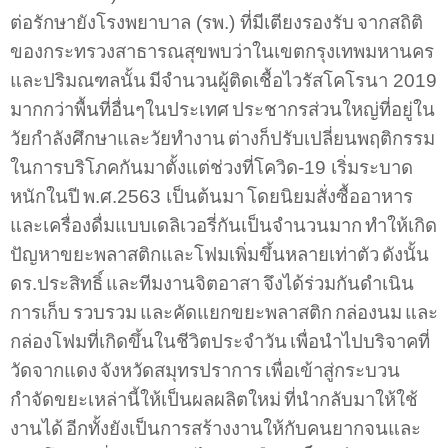
ต่อรักษายังโรงพยาบาล
(
รพ
.)
ที่มีเตียงรองรับ
จากสถิติ
ของกระทรวงสาธารณสุขพบว่าในเขตกรุงเทพมหานคร
และปริมณฑลนั้น
มีจำนวนผู้ติดเชื้อไวรัสโคโรนา
2019
มากกว่าพื้นที่อื่นๆในประเทศ
ประชากรส่วนใหญ่ที่อยู่ใน
วัยกำลังศึกษาและวัยทำงาน
ต่างก็ปรับเปลี่ยนพฤติกรรม
ในการบริโภคกันมาตั้งแต่ช่วงที่โควิด
-19
เริ่มระบาด
หนักในปี
พ
.
ศ
.2563
เป็นต้นมา
โดยนิยมสั่งซื้ออาหาร
และเครื่องดื่มแบบเดลิเวอรี่กันเป็นจำนวนมาก
ทำให้เกิด
ปัญหาขยะพลาสติกและโฟมเพิ่มขึ้นหลายเท่าตัว
ดังนั้น
ดร
.
ประสิทธิ์
และทีมงานจิตอาสา
จึงได้ร่วมกันดำเนิน
การเก็บ
รวบรวม
และคัดแยกขยะพลาสติก
กล่องนม
และ
กล่องโฟมที่เกิดขึ้นในชีวิตประจำวัน
เพื่อนำไปบริจาคที่
วัดจากแดง
จังหวัดสมุทรปราการ
เพื่อเข้าสู่กระบวน
กำจัดขยะเหล่านี้ให้เป็นผลผลิตใหม่
ที่นำกลับมาให้ใช้
งานได้
อีกทั้งยังเป็นการสร้างงานให้กับคนยากจนและ