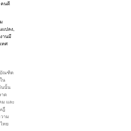
ะคนดี
ม
ยนแปลง
,
กงานมี
ะเทศ
ีบัณฑิต
ใน
นนั้น
ลาด
งคม และ
ษฎี
ความ
ศไทย