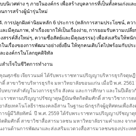
บบนิเวศต่าง ๆ ภายในองค์กร เพื่อสร้างบุคลากรที่เป็นทั้งคนเก่งแล
การสร้างผู้นำรุ่นใหม่
4.
การปลูกฝังค่านิยมหลัก
6
ประการ (หลักการสามประโยชน์
,
ควา
วและมีคุณภาพ
,
ทำเรื่องยากให้เป็นเรื่องง่าย
,
การยอมรับความเปลี่
งสรรค์สิ่งใหม่ๆ
,
ความซื่อสัตย์และมีคุณธรรม) เพื่อส่งเสริมให้พนั
กในเรื่องของการพัฒนาอย่างยั่งยืน ให้ทุกคนเติบโตไปพร้อมกับปร
ละองค์กรในโลกยุคดิจิทัล
สำเร็จในชีวิตการทำงาน
คุณศุภชัย เจียรวนนท์ ได้รับพระราชทานปริญญาบริหารธุรกิจดุษฎ
ักดิ์ สาขาวิชาบริหารธุรกิจ มหาวิทยาลัยขอนแก่น เมื่อปี พ.ศ.
2561
มีบทบาทสำคัญในวงการธุรกิจ สังคม และการศึกษา และในปีเดียวกั
พระราชทานปริญญาปรัชญาดุษฎีบัณฑิตกิตติมศักดิ์ สาขาวิชาการต
าลัยเทคโนโลยีราชมงคลอีสาน ในฐานะนักธุรกิจผู้อุทิศตนเพื่อสั
ารผู้มีวิสัยทัศน์
ปี พ.ศ.
2559
ได้รับพระราชทานปริญญาปรัชญาดุ
กิตติมศักดิ์ สาขาวิชาสื่อสารมวลชน มหาวิทยาลัยรามคำแหง จาก
ในงานด้านการพัฒนาและส่งเสริมแวดวงสื่อสารมวลชนของประเท