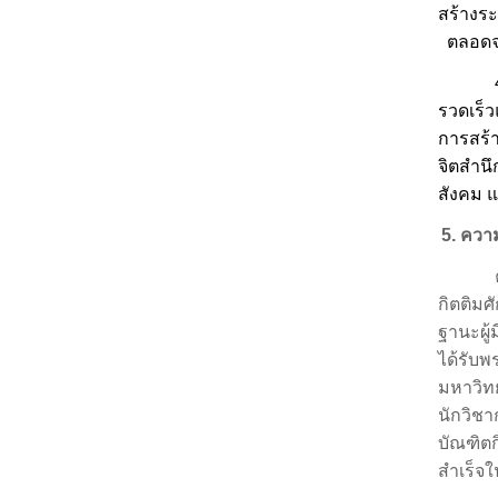
สร้างระ
ตลอดจน
รวดเร็
การสร้า
จิตสำนึ
สังคม แ
5.
ความ
กิตติมศ
ฐานะผู้
ได้รับ
มหาวิทย
นักวิชาก
บัณฑิต
สำเร็จ