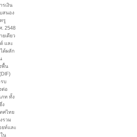
ารเงิน
อบสนอง
ทรู
.ศ.
2548
รายเดียว
ด์ และ
ได้ผลัก
น
พื้น
(DIF)
บครบ
งต่อ
ภท ทั้ง
ึ่ง
เทศไทย
ยังรวม
พอยท์และ
้ใน