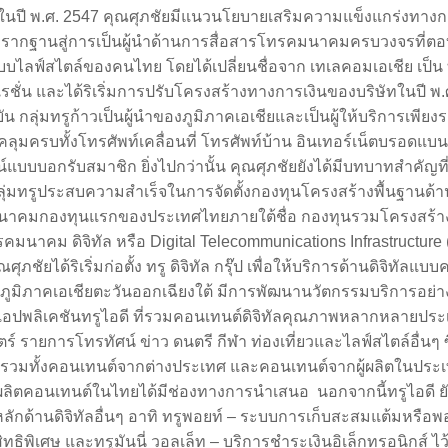
ในปี พ.ศ.
2547
คุณศุภชัยมีแนวนโยบายเสริมความแข็งแกร่งทางก
รากฐานสู่การเป็นผู้นำด้านการสื่อสารโทรคมนาคมครบวงจรที่ต
บบไลฟ์สไตล์ของคนไทย โดยได้เปลี่ยนชื่อจาก เทเลคอมเอเชีย เป็น 
รชั่น และได้ริเริ่มการปรับโครงสร้างทางการเงินของบริษัทในปี พ
บัน กลุ่มทรูก้าวเป็นผู้นำของภูมิภาคเอเชียและเป็นผู้ให้บริการเพียง
คลุมครบทั้งโทรศัพท์เคลื่อนที่ โทรศัพท์บ้าน อินเทอร์เน็ตบรอดแบน
์แบบบอกรับสมาชิก ยิ่งไปกว่านั้น คุณศุภชัยยังได้มีบทบาทสำคัญที่
ลุ่มทรูประสบความสำเร็จในการจัดตั้งกองทุนโครงสร้างพื้นฐานด้า
าคมกองทุนแรกของประเทศไทยภายใต้ชื่อ กองทุนรวมโครงสร้าง
คมนาคม ดิจิทัล หรือ
Digital Telecommunications Infrastructure 
ุณศุภชัยได้ริเริ่มก่อตั้ง ทรู ดิจิทัล กรุ๊ป เพื่อให้บริการด้านดิจิทัลแบ
ภูมิภาคเอเชียตะวันออกเฉียงใต้ มีการพัฒนานวัตกรรมบริการอย่า
อปพลิเคชันทรูไอดี ที่รวมคอนเทนต์ดิจิทัลคุณภาพหลากหลายประเ
์ รายการโทรทัศน์ ข่าว ดนตรี กีฬา ท่องเที่ยวและไลฟ์สไตล์อื่นๆ ซ
รรวมทั้งคอนเทนต์จากต่างประเทศ และคอนเทนต์จากผู้ผลิตในประ
ู้ผลิตคอนเทนต์ในไทยได้มีช่องทางการนำเสนอ
นอกจากนี้ทรูไอดี 
ลักด้านดิจิทัลอื่นๆ อาทิ ทรูพอยท์ – ระบบการเก็บสะสมแต้มหรือ
ิทธิพิเศษ และทรูมันนี่ วอลเล็ท – บริการชำระเงินอิเล็กทรอนิกส์ ไว