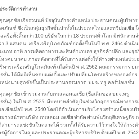
ประวัติการทำงาน
คุณศุภชัย เจียรวนนท์ ปัจจุบันดำรงตำแหน่ง ประธานคณะผู้บริหาร 
คภัณฑ์ ซึ่งเป็นกลุ่มธุรกิจชั้นนำทั้งในประเทศไทยและทวีปเอเชีย โ
เครือทั้งสิ้นกว่า
100
บริษัทในกว่า
18
ประเทศทั่วโลก มีพนักงาน
ว่า
3
แสนคน
เครือเจริญโภคภัณฑ์ก่อตั้งขึ้นในปี พ.ศ.
2464
ดำเนิน
ะเภท อาทิ การผลิตอาหารและสินค้าเกษตร ธุรกิจค้าปลีก และธุรก
รโทรคมนาคม ภายหลังจากที่ได้รับการแต่งตั้งให้ดำรงตำแหน่งประ
ริหารเครือเจริญโภคภัณฑ์ เมื่อต้นปี พ.ศ.
2562
คณะกรรมการ บมจ
รชั่น ได้มีมติเห็นชอบแต่งตั้งและปรับเปลี่ยนโครงสร้างขององค์กร
แหน่งนายศุภชัยขึ้นเป็นประธานกรรมการ
บมจ. ทรู คอร์ปอเรชั่น
คุณศุภชัย เข้าร่วมงานกับเทเลคอมเอเชีย (ชื่อเดิมของ บมจ.ทรู
รชั่น) ในปี พ.ศ.
2535
มีบทบาทสำคัญในช่วงวิกฤตการณ์ทางการเ
อเชียเมื่อปี พ.ศ.
2540
โดยได้ดำเนินการปรับโครงสร้างหนี้ของบริ
มารถนำพาบริษัท เทเลคอม เอเชีย จำกัด ผ่านพ้นวิกฤติเศรษฐกิจ กล
ี่สามารถแข่งขันในตลาดได้ รวมทั้งได้รับความไว้วางใจให้ดำรงต
ผู้จัดการใหญ่และประธานคณะผู้บริหารบริษัท ตั้งแต่ปี พ.ศ.
2
542