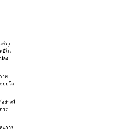
เจริญ
โลยีใน
แปลง
วภาพ
ระบบโล
้อย่างมี
การ
และการ