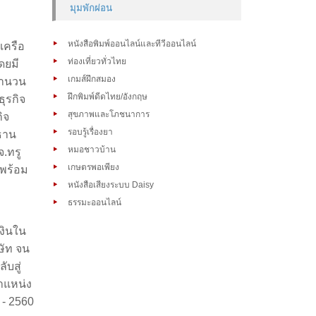
มุมพักผ่อน
หนังสือพิมพ์ออนไลน์และทีวีออนไลน์
เครือ
ท่องเที่ยวทั่วไทย
ดยมี
เกมส์ฝึกสมอง
จำนวน
ฝึกพิมพ์ดีดไทย/อังกฤษ
ธุรกิจ
สุขภาพและโภชนาการ
ิจ
รอบรู้เรื่องยา
ธาน
หมอชาวบ้าน
.ทรู
เกษตรพอเพียง
 พร้อม
หนังสือเสียงระบบ Daisy
ธรรมะออนไลน์
งินใน
ษัท จน
ับสู่
ำแหน่ง
 - 2560