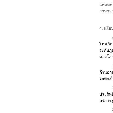
แพลตฟอ
สามารถเ
4
. นโย
โภคภัณฑ
ระดับภู
ของโลกย
ด้านอา
จิสติกส์
ประสิท
บริการล