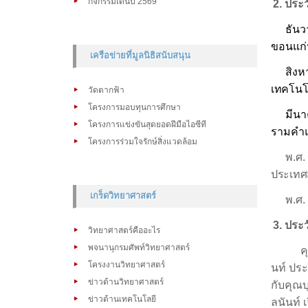
กิจกรรมเด่นปี 2569
2.
ประว
ธัน
ขอนแก่
เครือข่ายที่มูลนิธิสนับสนุน
สิง
เทคโนโ
วัดตากฟ้า
โครงการมอบทุนการศึกษา
มีน
โครงการแข่งขันสุดยอดฝีมือไอซีที
รามคำ
โครงการร่วมใจรักษ์สิ่งแวดล้อม
พ.ศ.
ประเทศ
เกร็ดวิทยาศาสตร์
พ.ศ.
3. ประ
วิทยาศาสตร์คืออะไร
พจนานุกรมศัพท์วิทยาศาสตร์
ค
โครงงานวิทยาศาสตร์
นท์ ปร
ข่าวด้านวิทยาศาสตร์
กับคุณบ
ข่าวด้านเทคโนโลยี
ลนันท์ 