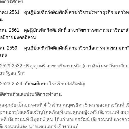
ัติการศึกษา
วาคม
2561
ดุษฎีบัณฑิตกิตติมศักดิ์ สาขาวิชาบริหารธุรกิจ มหาวิ
น
หาคม
256
1
ดุษฎีบัณฑิตกิตติมศักดิ์ สาขาวิชาการตลาด มหาวิทยาลั
ลยีราชมงคลอีสาน
าคม
25
59
ดุษฎีบัณฑิตกิตติมศักดิ์ สาขาวิชาสื่อสารมวลชน มหาว
แหง
2529-2532
ปริญญาตรี สาขาบริหารธุรกิจ (การเงิน) มหาวิทยาลัย
สหรัฐอเมริกา
2523-2529
มั
ธยมศึกษา
โรงเรียนอัสสัมชัญ
วัติส่วนตัวและประวัติการทำงาน
ุณศุภชัย เป็นบุตรคนที่
4
ในจำนวนบุตรธิดา
5
คน ของคุณธนินท์ เจ
ะธานอาวุโสเครือเจริญโภคภัณฑ์ และคุณหญิงเทวี เจียรวนนท์ สมร
ุษดี เจียรวนนท์ มีบุตร
3
คน ได้แก่ นายกรวัฒน์ เจียรวนนท์ นางสา
เจียรวนนท์และ นายแซนเดอร์ เจียรวนนท์