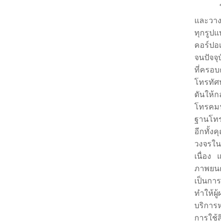
และวาง
ทุกรูปแ
คอร์ปอเ
จนปัจจุ
ที่ครอบ
โทรทัศน
ดันให้ก
โทรคมน
ฐานโทร
อีกทั้งค
วงจรใน
เนื่อง
แ
ภาพยนตร
เป็นกา
ทำให้ผ
บริการห
การใช้ส