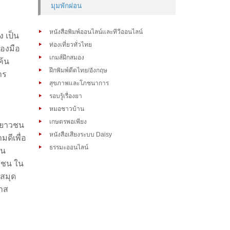
มุมพักผ่อน
หนังสือพิมพ์ออนไลน์และทีวีออนไลน์
 เป็น
ท่องเที่ยวทั่วไทย
่องมือ
เกมส์ฝึกสมอง
ค้น
ฝึกพิมพ์ดีดไทย/อังกฤษ
าร
สุขภาพและโภชนาการ
รอบรู้เรื่องยา
หมอชาวบ้าน
เกษตรพอเพียง
ะเยาวชน
หนังสือเสียงระบบ Daisy
ดีเพื่อ
ธรรมะออนไลน์
ชน
วชน ใน
งสมุด
กาส