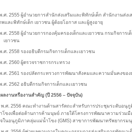
พ.ศ.
2555
ผู้อำนวยการสำนักส่งเสริมและพิทักษ์เด็ก สำนักงานส่งเ
าพและพิทักษ์เด็ก เยาวชน ผู้ด้อยโอกาส และผู้สูงอายุ
พ.ศ.
2558
ผู้อำนวยการกองคุ้มครองเด็กและเยาวชน กรมกิจการเด
เยาวชน
พ.ศ.
2558
รองอธิบดีกรมกิจการเด็กและเยาวชน
พ.ศ.
2560
ผู้ตรวจราชการกระทรวง
พ.ศ.
2561
รองปลัดกระทรวงการพัฒนาสังคมและความมั่นคงของม
พ.ศ.
2562
อธิบดีกรมกิจการเด็กและเยาวชน
ผลงานหรืองานสำคัญ (ปี
2556
– ปัจจุบัน)
พ.ศ.
2556
คณะทำงานด้านสารัตถะสำหรับการประชุมระดับอนุภู
น้ำโขงเพื่อต่อต้านการค้ามนุษย์ ภายใต้โครงการพัฒนาความร่วมม
จในอนุภูมิภาคลุ่มแม่น้ำโขง (
GMS
) สาขาการพัฒนาทรัพยากรมนุ
พ.ศ.
2556
ผู้ช่วยเลขานุการในคณะกรรมการส่งเสริมการพัฒนาเ