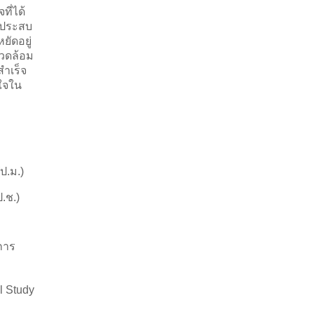
ที่ได้
ู้ประสบ
ัดอยู่
แวดล้อม
สำเร็จ
ลใจใน
ป.ม.)
.ช.)
การ
l Study