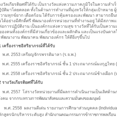
งวัลเกียรติยศที่ได้รับ เป็นรางวัลแห่งความภาคภูมิใจในความสำเร็จ
ฏิบัติมาโดยตลอด ทั้งในด้านการทำงานที่มุ่งหวังให้กลุ่มเป้าหมาย ผ
ามทุกข์ยาก เดือดร้อน ได้รับการคุ้มครองและพัฒนา สามารถยืนหย
ได้อย่างมีศักดิ์ศรี พัฒนาองค์กรหน่วยงานที่ทำงานอยู่ ได้มีสภาพ
อื้อต่อการปฏิบัติงาน เป็นองค์กรแห่งความสุข รางวัลที่ได้รับเป็นความ
ของคนทั้งองค์กรที่มีส่วนเกี่ยวข้องและผลักดัน และเป็นแรงบันดา
ะพัฒนางาน พัฒนาคน พัฒนาองค์กร ให้ดียิ่งๆขึ้นไป
1
เครื่องราชอิสริยาภรณ์ที่ได้รับ
พ.ศ.
2553
เหรียญจักรพรรดิมาลา (ร.จ.พ.)
พ.ศ.
2555
เครื่องราชอิสริยาภรณ์ ชั้น
1
ประถมาภรณ์มงกุฎไทย (
พ.ศ.
2558
เครื่องราชอิสริยาภรณ์ ชั้น
2
ประถมาภรณ์ช้างเผือก (ป
2
รางวัลเกียรติยศที่ได้รับ
พ.ศ.
2557
โล่รางวัลหน่วยงานที่มีผลการดำเนินงานเป็นเลิศด้าน
ังคม จาก
กระทรวงการพัฒนาสังคม
และความมั่นคงของมนุษย์
พ.ศ.
2558
ผลงานดีเด่น รายงานการศึกษาส่วนบุคคล (
Individua
ลักสูตรนักบริหารระดับสูง
สำนักงานคณะกรรมการข้าราชการพลเรือน