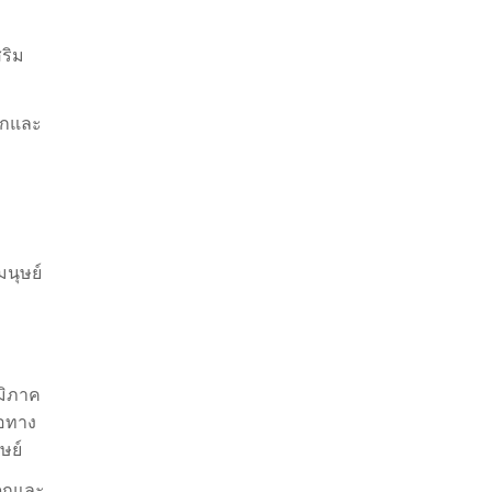
สริม
็กและ
นุษย์
มิภาค
ือทาง
ษย์
ด็กและ