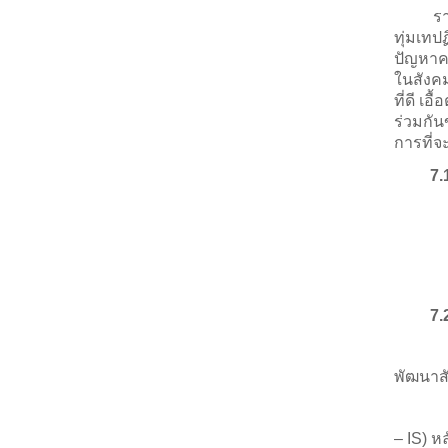
รา
ทุ่มเทป
ปัญหาคว
ในสังคม
ที่ดี เ
ร่วมกัน
การที่จ
7.
7.
พัฒนาส
– IS
) ห