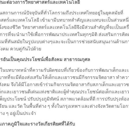
ศนะต่อวงการวิทยาศาสตร์และเทคโนโลยี
นสถานการณ์ปัจจุบันที่ทั่วโลกรวมถึงประเทศไทยอยู่ในยุคสมัยที่
าสตร์และเทคโนโลยี เข้ามามีบทบาทสำคัญและแทบจะเป็นส่วนหนึ่ง
นึ่งของชีวิต วิทยาศาสตร์และเทคโนโลยีจึงมีส่วนสำคัญที่จะเป็นเครื
นการที่จะนำมาใช้เพื่อการพัฒนาประเทศในทุกๆมิติ ส่งเสริมการคิด
รมที่ทันสมัยในรูปแบบต่างๆและจะเป็นการช่วยสนับสนุนงานด้านก
งคม ควบคู่กันไปด้วย
ารอันเป็นคุณประโยชน์เพื่อสังคม สาธารณกุศล
ในบทบาทหน้าที่ความรับผิดชอบที่เกี่ยวข้องกับการพัฒนาเด็กแล
บาทที่จะมีต้องส่งเสริมให้เด็กและเยาวชนมีกิจกรรมจิตอาสา ทำความ
สังคม จึงได้มีโอกาสเข้าร่วมกิจกรรมจิตอาสากับสภาเด็กและเยาว
็กและเยาวชนดีเด่นแห่งชาติและผู้ทำคุณประโยชน์ต่อเด็กและเยา
็ญประโยชน์ ปรับปรุงภูมิทัศน์ สภาพแวดล้อมที่ดี การปรับปรุงห้อ
รียน และวัด ในพื้นที่ต่าง ๆ ทั้งในกรุงเทพฯ และต่างจังหวัดตามโอ
าง ๆ อยู่เป็นประจำ
มภาคภูมิใจและรางวัลเกียรติยศที่ได้รับ