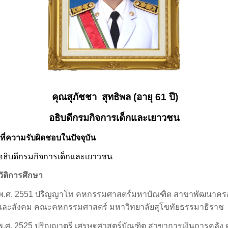
คุณสุภัชชา
สุทธิพล
(
อายุ
61
ปี
)
อธิบดีกรมกิจการเด็กและเยาวชน
าที่ความรับผิดชอบในปัจจุบัน
 อธิบดีกรมกิจการเด็กและเยาวชน
ัติการศึกษา
พ.ศ.
2551
ปริญญาโท คหกรรมศาสตร์มหาบัณฑิต สาขาพัฒนาคร
และสังคม
คณะคหกรรมศาสตร์ มหาวิทยาลัยสุโขทัยธรรมาธิราช
พ.ศ.
2525
ปริญญาตรี เศรษฐศาสตร์บัณฑิต สาขาการเงินการคลัง