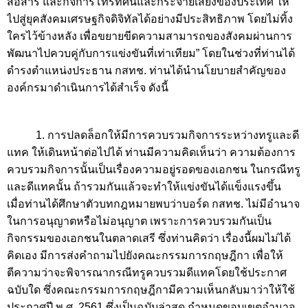
สื่อสาร และกิจการโทรทัศน์และกระจายเสียงของประเทศ ให้
ไปสู่ยุคสังคมเศรษฐกิจดิจิทัลได้อย่างมีประสิทธิภาพ โดยไม่ทิ้ง
ใครไว้ข้างหลัง เพื่อขยายขีดความสามารถของสังคมผ่านการ
พัฒนาไปควบคู่กับการแข่งขันที่เท่าเทียม” โดยในช่วงที่ท่านได้
ดำรงตำแหน่งประธาน กสทช. ท่านได้นำนโยบายสำคัญของ
องค์กรมาดำเนินการได้สำเร็จ ดังนี้
1. การปลดล็อกให้มีการควบรวมกิจการระหว่างทรูและดี
แทค ให้เดินหน้าต่อไปได้ ท่านมีความคิดเห็นว่า ความต้องการ
ควบรวมกิจการนั้นเป็นเรื่องความอยู่รอดของเอกชน ในกรณีทรู
และดีแทคนั้น ถ้ารวมกันแล้วจะทำให้แข่งขันได้แข็งแรงขึ้น
เมื่อท่านได้ศึกษาตัวบทกฎหมายพบว่าบอร์ด กสทช. ไม่มีอำนาจ
ในการอนุญาตหรือไม่อนุญาต เพราะการควบรวมกันเป็น
กิจกรรมของเอกชนในตลาดเสรี ซึ่งท่านคิดว่า เรื่องนี้ผมไม่ได้
คิดเอง มีการส่งคำถามไปยังคณะกรรมการกฤษฎีกา เพื่อให้
ตีความว่าจะพิจารณากรณีทรูควบรวมดีแทคโดยใช้ประกาศ
ฉบับใด ซึ่งคณะกรรมการกฤษฎีกามีความเห็นกลับมาว่าให้ใช้
ประกาศปี พ.ศ.
2561
ซึ่งเป็นฉบับล่าสุด กำหนดขอบเขตอำนาจ