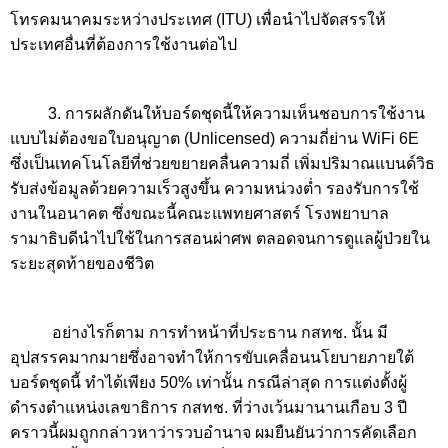
โทรคมนาคมระหว่างประเทศ (
ITU)
เพื่อนำไปจัดสรรให้
ประเทศอื่นที่ต้องการใช้งานต่อไป
3. การผลักดันให้บอร์ดชุดนี้ให้ความเห็นชอบการใช้งาน
แบบไม่ต้องขอใบอนุญาต (
Unlicensed)
ความถี่ย่าน
WiFi
6
E
ซึ่งเป็นเทคโนโลยีที่ช่วยขยายคลื่นความถี่ เพิ่มปริมาณแบนด์วิธ
รับส่งข้อมูลด้วยความเร็วสูงขึ้น ความหน่วงต่ำ รองรับการใช้
งานในอนาคต ซึ่งขณะนี้คณะแพทยศาสตร์ โรงพยาบาล
รามาธิบดีนำไปใช้ในการสอนผ่าศพ ตลอดจนการดูแลผู้ป่วยใน
ระยะสุดท้ายของชีวิต
อย่างไรก็ตาม การทำหน้าที่ประธาน กสทช. นั้น มี
อุปสรรคมากมายซึ่งอาจทำให้การขับเคลื่อนนโยบายภายใต้
บอร์ดชุดนี้ ทำได้เพียง
50%
เท่านั้น กรณีล่าสุด การแต่งตั้งผู้
ดำรงตำแหน่งเลขาธิการ กสทช. ที่ว่างเว้นมานานเกือบ
3
ปี
คราวนี้ผมถูกกล่าวหาว่ารวบอำนาจ ผมยืนยันว่าการคัดเลือก