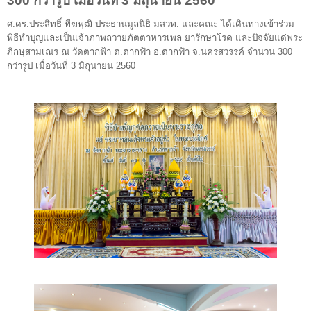
300 กว่ารูป เมื่อวันที่ 3 มิถุนายน 2560
ศ.ดร.ประสิทธิ์ ทีฆพุฒิ ประธานมูลนิธิ มสวท. และคณะ ได้เดินทางเข้าร่วม
พิธีทำบุญและเป็นเจ้าภาพถวายภัตตาหารเพล ยารักษาโรค และปัจจัยแด่พระ
ภิกษุสามเณร ณ วัดตากฟ้า ต.ตากฟ้า อ.ตากฟ้า จ.นครสวรรค์ จำนวน 300
กว่ารูป เมื่อวันที่ 3 มิถุนายน 2560