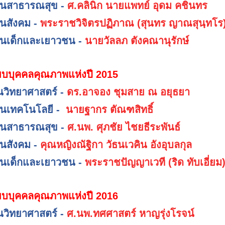
านสาธารณสุข -
ศ.คลินิก นายแพทย์ อุดม คชินทร
านสังคม -
พระราชวิจิตรปฏิภาณ (สุนทร ญาณสุนฺทโร
านเด็กและเยาวชน -
นายวัลลภ ตังคณานุรักษ์
ยบบุคคลคุณภาพแห่งปี 2015
านวิทยาศาสตร์ -
ดร.อาจอง ชุมสาย ณ อยุธยา
านเทคโนโลยี -
นายฐากร ตัณฑสิทธิ์
านสาธารณสุข -
ศ.นพ. ศุภชัย ไชยธีระพันธ์
านสังคม -
คุณหญิงณัฐิกา วัธนเวคิน อังอุบลกุล
านเด็กและเยาวชน -
พระราชปัญญาเวที (ริด ทับเอี่ยม
ยบบุคคลคุณภาพแห่งปี 2016
านวิทยาศาสตร์ -
ศ.นพ.ทศศาสตร์ หาญรุ่งโรจน์