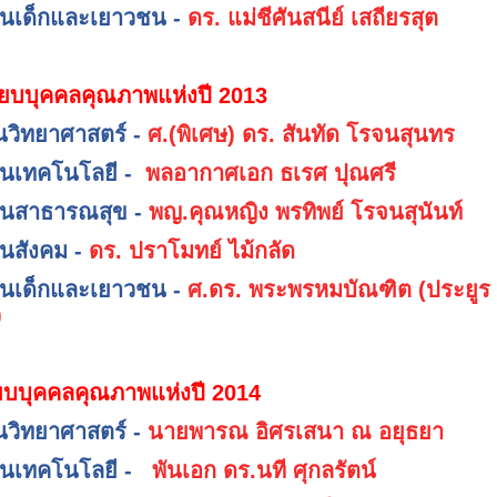
านเด็กและเยาวชน -
ดร. แม่ชีศันสนีย์ เสถียรสุต
ียบบุคคลคุณภาพแห่งปี 2013
านวิทยาศาสตร์ -
ศ.(พิเศษ) ดร. สันทัด โรจนสุนทร
านเทคโนโลยี -
พลอากาศเอก ธเรศ ปุณศรี
านสาธารณสุข -
พญ.คุณหญิง พรทิพย์ โรจนสุนันท์
านสังคม -
ดร. ปราโมทย์ ไม้กลัด
านเด็กและเยาวชน -
ศ.ดร. พระพรหมบัณฑิต (ประยูร 
)
ยบบุคคลคุณภาพแห่งปี 2014
านวิทยาศาสตร์ -
นายพารณ อิศรเสนา ณ อยุธยา
านเทคโนโลยี -
พันเอก ดร.นที ศุกลรัตน์