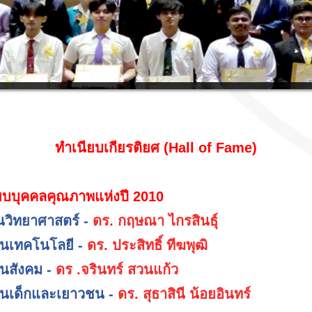
ทำเนียบเกียรติยศ (
Hall of Fame)
ยบบุคคลคุณภาพแห่งปี 2010
านวิทยาศาสตร์ -
ดร. กฤษณา ไกรสินธุ์
านเทคโนโลยี -
ดร. ประสิทธิ์ ทีฆพุฒิ
านสังคม -
ดร .จรินทร์ สวนแก้ว
านเด็กและเยาวชน -
ดร. สุธาสินี น้อยอินทร์