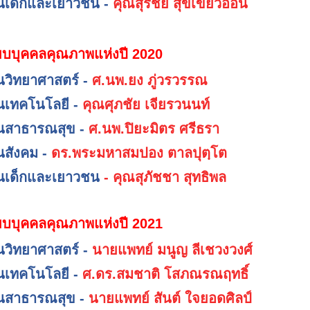
านเด็กและเยาวชน -
คุณสุรชัย สุขเขียวอ่อน
ยบบุคคลคุณภาพแห่งปี 2020
านวิทยาศาสตร์ -
ศ.นพ.ยง ภู่วรวรรณ
านเทคโนโลยี -
คุณศุภชัย เจียรวนนท์
านสาธารณสุข -
ศ.นพ.ปิยะมิตร ศรีธรา
านสังคม -
ดร.พระมหาสมปอง ตาลปุตฺโต
านเด็กและเยาวชน
-
คุณสุภัชชา สุทธิพล
ยบบุคคลคุณภาพแห่งปี 2021
านวิทยาศาสตร์ -
นายแพทย์ มนูญ ลีเชวงวงศ์
านเทคโนโลยี -
ศ.ดร.สมชาติ โสภณรณฤทธิ์
านสาธารณสุข -
นายแพทย์ สันต์ ใจยอดศิลป์